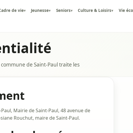
Cadre de vie
Jeunesse
Seniors
Culture & Loisirs
Vie éc
▾
▾
▾
▾
ntialité
la commune de Saint-Paul traite les
ement
Paul, Mairie de Saint-Paul, 48 avenue de
siane Rouchut, maire de Saint-Paul.