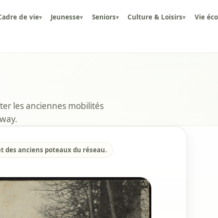
Cadre de vie
Jeunesse
Seniors
Culture & Loisirs
Vie éc
▾
▾
▾
▾
nter les anciennes mobilités
mway.
t des anciens poteaux du réseau.