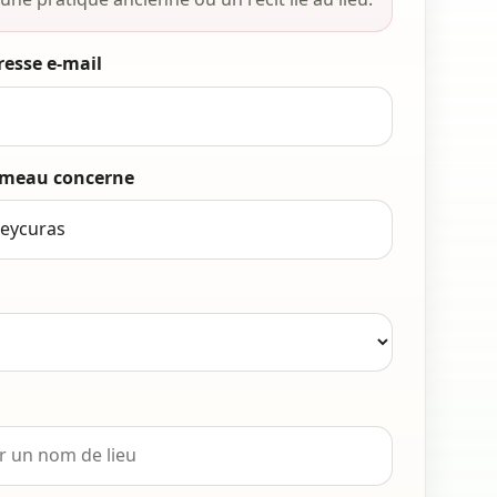
resse e-mail
meau concerne