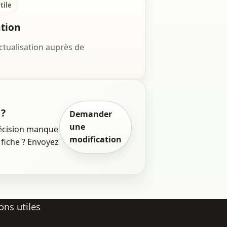
tile
ation
ctualisation auprès de
 ?
Demander
une
écision manque
modification
fiche ? Envoyez
ons utiles