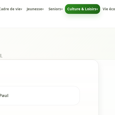
Cadre de vie
Jeunesse
Seniors
Culture & Loisirs
Vie éc
▾
▾
▾
▾
l.
Paul