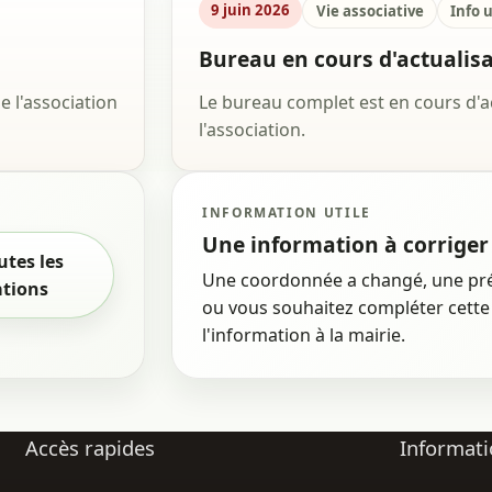
9 juin 2026
Vie associative
Info u
Bureau en cours d'actualis
 l'association
Le bureau complet est en cours d'a
l'association.
INFORMATION UTILE
Une information à corriger
utes les
Une coordonnée a changé, une pr
ations
ou vous souhaitez compléter cette 
l'information à la mairie.
Accès rapides
Informati