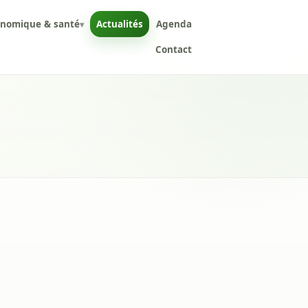
onomique & santé
Actualités
Agenda
▾
Contact