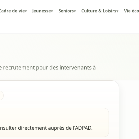
Cadre de vie
Jeunesse
Seniors
Culture & Loisirs
Vie éc
▾
▾
▾
▾
de recrutement pour des intervenants à
consulter directement auprès de l'ADPAD.