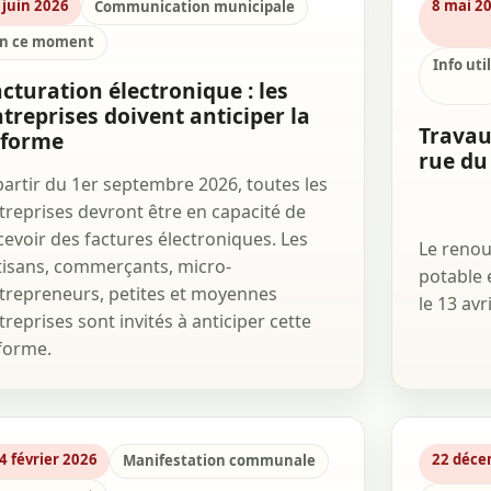
 juin 2026
8 mai 2
Communication municipale
n ce moment
Info uti
cturation électronique : les
treprises doivent anticiper la
Travau
éforme
rue du
partir du 1er septembre 2026, toutes les
treprises devront être en capacité de
cevoir des factures électroniques. Les
Le renou
tisans, commerçants, micro-
potable 
trepreneurs, petites et moyennes
le 13 avr
treprises sont invités à anticiper cette
forme.
4 février 2026
22 déce
Manifestation communale