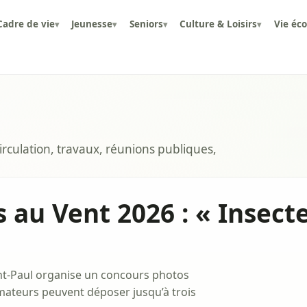
Cadre de vie
Jeunesse
Seniors
Culture & Loisirs
Vie éc
▾
▾
▾
▾
rculation, travaux, réunions publiques,
 au Vent 2026 : « Insect
nt-Paul organise un concours photos
mateurs peuvent déposer jusqu’à trois