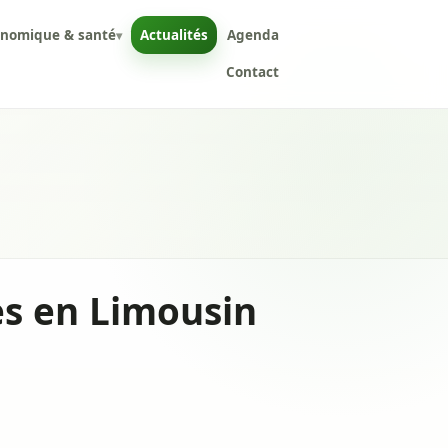
onomique & santé
Actualités
Agenda
▾
Contact
es en Limousin