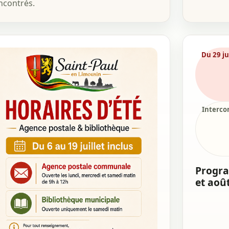
ncontrés.
Du 29 ju
Interc
Program
et aoû